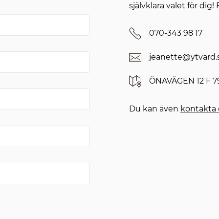
självklara valet för dig!
Telefonnummer
070-343 98 17
E-postadress
jeanette@ytvard.
Adress
ÖNAVÄGEN 12 F 7
Du kan även
kontakta 