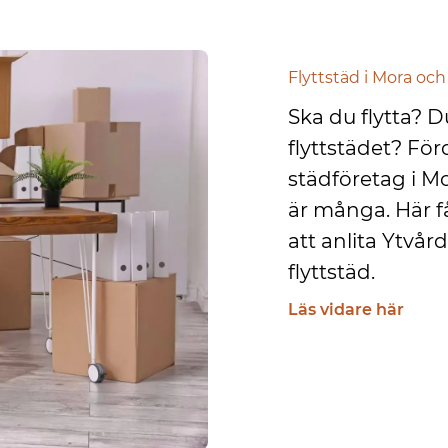
Flyttstäd i Mora och
Ska du flytta? D
flyttstädet? För
städföretag i M
är många. Här 
att anlita Ytvår
flyttstäd.
Läs vidare här